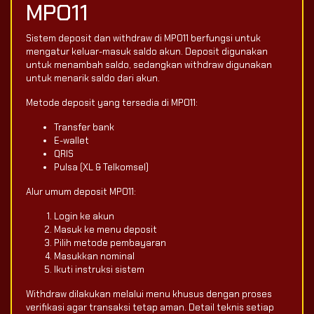
MPO11
Sistem deposit dan withdraw di MPO11 berfungsi untuk
mengatur keluar-masuk saldo akun. Deposit digunakan
untuk menambah saldo, sedangkan withdraw digunakan
untuk menarik saldo dari akun.
Metode deposit yang tersedia di MPO11:
Transfer bank
E-wallet
QRIS
Pulsa (XL & Telkomsel)
Alur umum deposit MPO11:
Login ke akun
Masuk ke menu deposit
Pilih metode pembayaran
Masukkan nominal
Ikuti instruksi sistem
Withdraw dilakukan melalui menu khusus dengan proses
verifikasi agar transaksi tetap aman. Detail teknis setiap