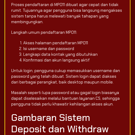
Proses pendaftaran di MPO11 dibuat agar cepat dan tidak
rumit. Tujuannya agar pengguna bisa langsung mengakses
sistem tanpa harus melewati banyak tahapan yang
membingungkan.
Langkah umum pendaftaran MPO11:
Akses halaman pendaftaran MPO11
Isi username dan password
Lengkapi data kontak yang dibutuhkan
Konfirmasi dan akun langsung aktif
Untuk login, pengguna cukup memasukkan username dan
password yang telah dibuat. Sistem login dapat diakses
dari berbagai perangkat, baik desktop maupun mobile.
Masalah seperti lupa password atau gagal login biasanya
dapat diselesaikan melalui bantuan layanan CS, sehingga
pengguna tidak perlu khawatir kehilangan akses akun.
Gambaran Sistem
Deposit dan Withdraw