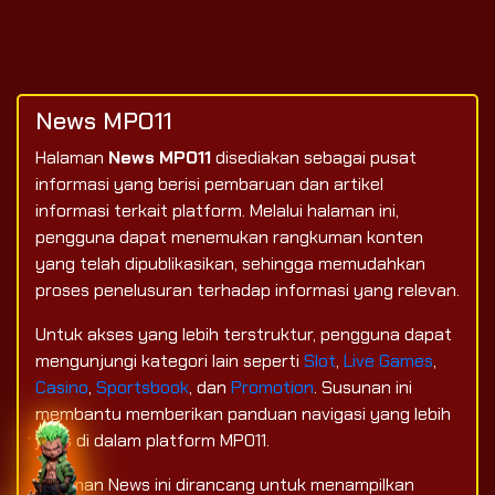
News MPO11
Halaman
News MPO11
disediakan sebagai pusat
informasi yang berisi pembaruan dan artikel
informasi terkait platform. Melalui halaman ini,
pengguna dapat menemukan rangkuman konten
yang telah dipublikasikan, sehingga memudahkan
proses penelusuran terhadap informasi yang relevan.
Untuk akses yang lebih terstruktur, pengguna dapat
mengunjungi kategori lain seperti
Slot
,
Live Games
,
Casino
,
Sportsbook
, dan
Promotion
. Susunan ini
membantu memberikan panduan navigasi yang lebih
jelas di dalam platform MPO11.
Halaman News ini dirancang untuk menampilkan