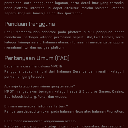
permainan, cara penggunaan layanan, serta detail fitur yang tersedia
pada platform. Informasi ini dapat ditelusuri melalui halaman kategori
seperti Slot, Live Games, Casino, dan Sportsbook.
Panduan Pengguna
Untuk mempermudah adaptasi pada platform MPO11, pengguna dapat
menelusuri berbagai kategori permainan seperti Slot, Live Games, serta
kategori lainnya melalui halaman utama. Informasi ini membantu pengguna
memahami fitur dan navigasi platform.
Pertanyaan Umum (FAQ)
Bagaimana cara mengakses MPO11?
Pengguna dapat memulai dari halaman Beranda dan memilih kategori
permainan yang tersedia.
Apa saja kategori permainan yang tersedia?
MPO11 menyediakan beragam kategori seperti Slot, Live Games, Casino,
Sportsbook, Lottery, Poker, dan Arcade.
Di mana menemukan informasi terbaru?
Pembaruan dapat ditemukan pada halaman News atau halaman Promotion.
Bagaimana memastikan kenyamanan akses?
Platform dirancang untuk tetap ringan, mudah digunakan, dan responsif